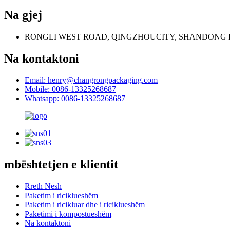
Na gjej
RONGLI WEST ROAD, QINGZHOUCITY, SHANDONG 
Na kontaktoni
Email: henry@changrongpackaging.com
Mobile: 0086-13325268687
Whatsapp: 0086-13325268687
mbështetjen e klientit
Rreth Nesh
Paketim i riciklueshëm
Paketim i ricikluar dhe i riciklueshëm
Paketimi i kompostueshëm
Na kontaktoni