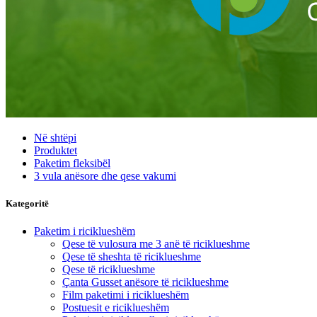
Në shtëpi
Produktet
Paketim fleksibël
3 vula anësore dhe qese vakumi
Kategoritë
Paketim i riciklueshëm
Qese të vulosura me 3 anë të riciklueshme
Qese të sheshta të riciklueshme
Qese të riciklueshme
Çanta Gusset anësore të riciklueshme
Film paketimi i riciklueshëm
Postuesit e riciklueshëm