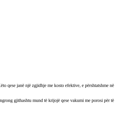
 Këto qese janë një zgjidhje me kosto efektive, e përshtatshme në
angrong gjithashtu mund të krijojë qese vakumi me porosi për të