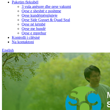
Paketim fleksibël
3 vula anësore dhe qese vakumi
Qese e sheshtë e poshtme
Qese kundërpërgjigjeje
Qese Side Gusset & Quad Seal
Qese në këmbë
Qese me hundë
Qese e mprehur
Kontrolli i cilësisë
Na kontaktoni
English