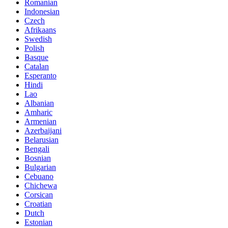
Romanian
Indonesian
Czech
Afrikaans
Swedish
Polish
Basque
Catalan
Esperanto
Hindi
Lao
Albanian
Amharic
Armenian
Azerbaijani
Belarusian
Bengali
Bosnian
Bulgarian
Cebuano
Chichewa
Corsican
Croatian
Dutch
Estonian