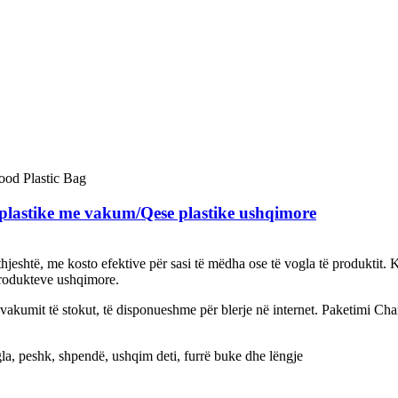
plastike me vakum/Qese plastike ushqimore
thjeshtë, me kosto efektive për sasi të mëdha ose të vogla të produktit.
 produkteve ushqimore.
vakumit të stokut, të disponueshme për blerje në internet. Paketimi Ch
la, peshk, shpendë, ushqim deti, furrë buke dhe lëngje