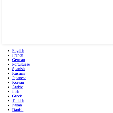
English
French
German
Portuguese
Spanish
Russian
Japanese
Korean
Arabic
Irish
Greek
Turkish
Italian
Danish