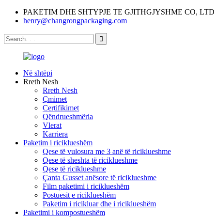
PAKETIM DHE SHTYPJE TE GJITHGJYSHME CO, LTD
henry@changrongpackaging.com
Në shtëpi
Rreth Nesh
Rreth Nesh
Çmimet
Certifikimet
Qëndrueshmëria
Vlerat
Karriera
Paketim i riciklueshëm
Qese të vulosura me 3 anë të riciklueshme
Qese të sheshta të riciklueshme
Qese të riciklueshme
Çanta Gusset anësore të riciklueshme
Film paketimi i riciklueshëm
Postuesit e riciklueshëm
Paketim i ricikluar dhe i riciklueshëm
Paketimi i kompostueshëm