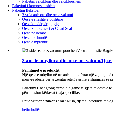
Paketim i ricikluar dhe i riciklueshëm
Paketimi i kompostueshëm
Paketim fleksibël
3 vula anësore dhe qese vakumi
Qese e sheshtë e poshtme
Qese kundërpërgjigjeje
Qese Side Gusset & Quad Seal
Qese në këmbë
Qese me hundë
Qese e mprehur
3 anë të mbyllura dhe qese me vakum/Qese 
Përfitimet e produktit
Një qese e mbyllur në tre anë duke ofruar një zgjidhje të 
mënyrë ideale për të zgjatur jetëgjatësinë e shumicës së
Paketimi Changrong ofron një gamë të gjerë të qeseve të 
përmbushur kërkesat tuaja specifike.
Përdorimet e zakonshme:
Mish, djathë, produkte të vog
hetim
hollësi