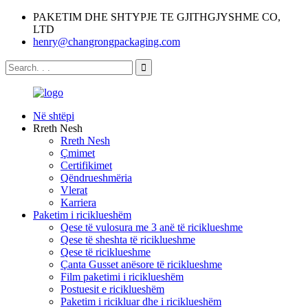
PAKETIM DHE SHTYPJE TE GJITHGJYSHME CO,
LTD
henry@changrongpackaging.com
Në shtëpi
Rreth Nesh
Rreth Nesh
Çmimet
Certifikimet
Qëndrueshmëria
Vlerat
Karriera
Paketim i riciklueshëm
Qese të vulosura me 3 anë të riciklueshme
Qese të sheshta të riciklueshme
Qese të riciklueshme
Çanta Gusset anësore të riciklueshme
Film paketimi i riciklueshëm
Postuesit e riciklueshëm
Paketim i ricikluar dhe i riciklueshëm