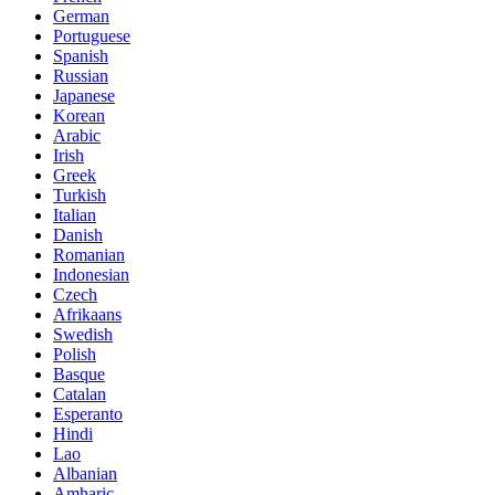
German
Portuguese
Spanish
Russian
Japanese
Korean
Arabic
Irish
Greek
Turkish
Italian
Danish
Romanian
Indonesian
Czech
Afrikaans
Swedish
Polish
Basque
Catalan
Esperanto
Hindi
Lao
Albanian
Amharic