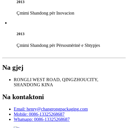
2013
Çmimi Shandong për Inovacion
2013
Çmimi Shandong për Përsosmërinë e Shtypjes
Na gjej
RONGLI WEST ROAD, QINGZHOUCITY,
SHANDONG KINA
Na kontaktoni
Email: henry@changrongpackaging.com
Mobile: 0086-13325268687
Whatsapp: 0086-13325268687