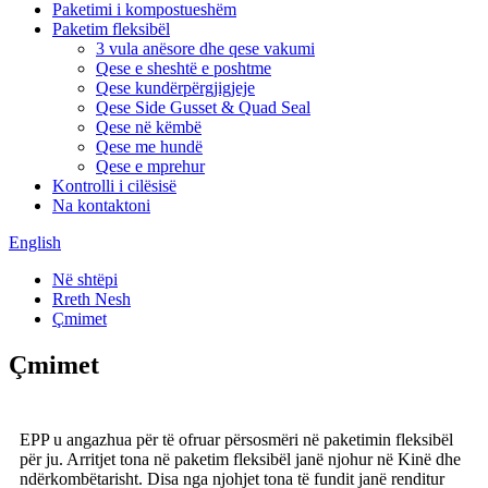
Paketimi i kompostueshëm
Paketim fleksibël
3 vula anësore dhe qese vakumi
Qese e sheshtë e poshtme
Qese kundërpërgjigjeje
Qese Side Gusset & Quad Seal
Qese në këmbë
Qese me hundë
Qese e mprehur
Kontrolli i cilësisë
Na kontaktoni
English
Në shtëpi
Rreth Nesh
Çmimet
Çmimet
EPP u angazhua për të ofruar përsosmëri në paketimin fleksibël
për ju. Arritjet tona në paketim fleksibël janë njohur në Kinë dhe
ndërkombëtarisht. Disa nga njohjet tona të fundit janë renditur