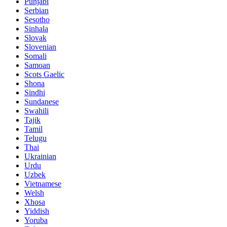
Punjabi
Serbian
Sesotho
Sinhala
Slovak
Slovenian
Somali
Samoan
Scots Gaelic
Shona
Sindhi
Sundanese
Swahili
Tajik
Tamil
Telugu
Thai
Ukrainian
Urdu
Uzbek
Vietnamese
Welsh
Xhosa
Yiddish
Yoruba