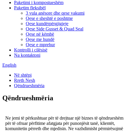
Paketimi i kompostueshëm
Paketim fleksibël
3 vula anësore dhe qese vakumi
Qese e sheshtë e poshtme
Qese kundërpërgjigjeje
Qese Side Gusset & Quad Seal
Qese në këmbë
Qese me hundë
Qese e mprehur
Kontrolli i cilësisë
Na kontaktoni
English
Në shtëpi
Rreth Nesh
Qëndrueshmëria
Qëndrueshmëria
Ne jemi të përkushtuar për të drejtuar një biznes të qëndrueshëm
për të ofruar përfitime afatgjata për punonjësit tanë, klientët,
komunitetin përreth dhe mjedisin. Ne vazhdimisht përmirësojmë