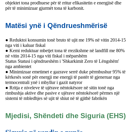
objektet tona prodhuese për të rritur efikasitetin e energjisë dhe
për të minimizuar gjurmët tona të karbonit.
Matësi ynë i Qëndrueshmërisë
● Reduktoi konsumin tonë bruto të ujit me 19% në vitin 2014-15
nga viti i kaluar fiskal
● Kemi reduktuar mbetjet tona të rrezikshme në landfill me 80%
në vitin 2014-15 nga viti fiskal i mëparshëm
Status Statusi i qëndrueshëm i 'Shkarkimit Zero të Lëngshëm'
nga ambientet
● Minimizuar emetimet e gazrave serrë duke përmbushur 95% të
kërkesës sonë për energji me energji të pastër të gjeneruar nga
termocentrali ynë i mbyllur i gazit natyror
● Rritja e niveleve të ujërave nëntokësore në sitin tonë nga
rimbushja aktive dhe pasive e ujërave nëntokësorë përmes një
sistemi të mbledhjes së ujit të shiut në të gjithë fabrikën
Mjedisi, Shëndeti dhe Siguria (EHS)