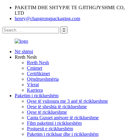
PAKETIM DHE SHTYPJE TE GJITHGJYSHME CO,
LTD
henry@changrongpackaging.com
Në shtëpi
Rreth Nesh
Rreth Nesh
Çmimet
Certifikimet
Qëndrueshmëria
Vlerat
Karriera
Paketim i riciklueshëm
Qese të vulosura me 3 anë të riciklueshme
Qese të sheshta të riciklueshme
Qese të riciklueshme
Çanta Gusset anësore të riciklueshme
Film paketimi i riciklueshëm
Postuesit e riciklueshëm
Paketim i ricikluar dhe i riciklueshëm