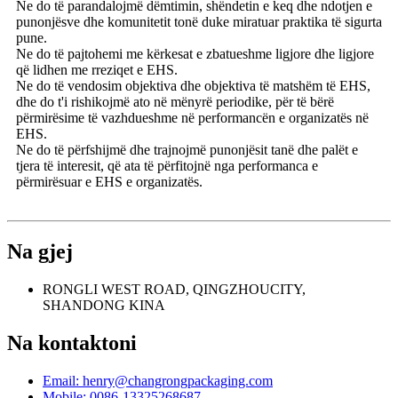
Ne do të parandalojmë dëmtimin, shëndetin e keq dhe ndotjen e
punonjësve dhe komunitetit tonë duke miratuar praktika të sigurta
pune.
Ne do të pajtohemi me kërkesat e zbatueshme ligjore dhe ligjore
që lidhen me rreziqet e EHS.
Ne do të vendosim objektiva dhe objektiva të matshëm të EHS,
dhe do t'i rishikojmë ato në mënyrë periodike, për të bërë
përmirësime të vazhdueshme në performancën e organizatës në
EHS.
Ne do të përfshijmë dhe trajnojmë punonjësit tanë dhe palët e
tjera të interesit, që ata të përfitojnë nga performanca e
përmirësuar e EHS e organizatës.
Na gjej
RONGLI WEST ROAD, QINGZHOUCITY,
SHANDONG KINA
Na kontaktoni
Email: henry@changrongpackaging.com
Mobile: 0086-13325268687