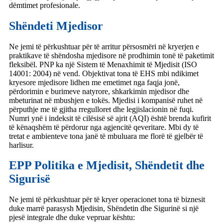
dëmtimet profesionale.
Shëndeti Mjedisor
Ne jemi të përkushtuar për të arritur përsosmëri në kryerjen e
praktikave të shëndosha mjedisore në prodhimin tonë të paketimit
fleksibël. PNP ka një Sistem të Menaxhimit të Mjedisit (ISO
14001: 2004) në vend. Objektivat tona të EHS mbi ndikimet
kryesore mjedisore lidhen me emetimet nga faqja jonë,
përdorimin e burimeve natyrore, shkarkimin mjedisor dhe
mbeturinat në mbushjen e tokës. Mjedisi i kompanisë ruhet në
përputhje me të gjitha rregulloret dhe legjislacionin në fuqi.
Numri ynë i indeksit të cilësisë së ajrit (AQI) është brenda kufirit
të kënaqshëm të përdorur nga agjencitë qeveritare. Mbi dy të
tretat e ambienteve tona janë të mbuluara me florë të gjelbër të
harlisur.
EPP Politika e Mjedisit, Shëndetit dhe
Sigurisë
Ne jemi të përkushtuar për të kryer operacionet tona të biznesit
duke marrë parasysh Mjedisin, Shëndetin dhe Sigurinë si një
pjesë integrale dhe duke vepruar kështu: