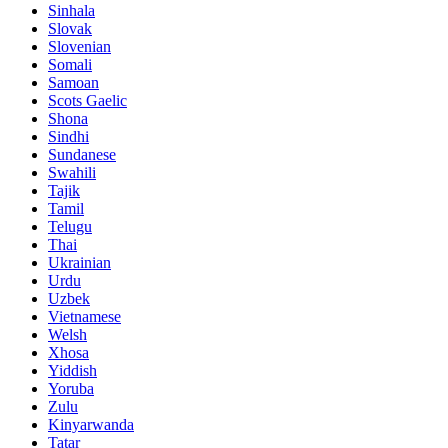
Sinhala
Slovak
Slovenian
Somali
Samoan
Scots Gaelic
Shona
Sindhi
Sundanese
Swahili
Tajik
Tamil
Telugu
Thai
Ukrainian
Urdu
Uzbek
Vietnamese
Welsh
Xhosa
Yiddish
Yoruba
Zulu
Kinyarwanda
Tatar