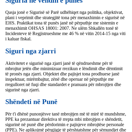
Siguria në vendin e punës
Qasja jonë e Sigurisë së Parë udhëhiqet nga politika, objektivat,
plani i veprimit dhe strategjitë tona për menaxhimin e sigurisë në
EHS. Praktikat tona të punës janë në përputhje me sistemin e
menaxhimit OHSAS 18001: 2007. Ne ulëm Shkallën tonë të
Incidenteve të Regjistrueshme me 46 % në vitin 2014-15 nga viti
i kaluar fiskal.
Siguri nga zjarri
Aktivitetet e sigurisë nga zjarri janë të qëndrueshme për të
mbrojtur jetën dhe minimizuar rrezikun e lëndimit dhe dëmtimit
të pronës nga zjarri. Objektet dhe pajisjet tona prodhuese janë
inspektuar, mirëmbajtur, zënë dhe operuar në përputhje me
rregulloret në fuqi dhe standardet e pranuara për mbrojtjen dhe
sigurinë nga zjarri.
Shëndeti në Punë
Për t'i dhënë punonjësve tanë mbrojtjen më të mirë të mundshme,
PPE ka prezantuar direktiva të rrepta mbi mbrojtjen e shëndetit,
sigurinë në punë dhe përdorimin e pajisjeve mbrojtëse personale
(PPE). Ne aplikojmë përgjigje të përshtatshme për sëmundjet dhe