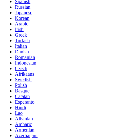
Spanish
Russian
Japanese
Korean
Arabic
Irish
Greek
Turkish
Italian
Danish
Romanian
Indonesian
Czech
Afrikaans
Swedish
Polish
Basque
Catalan
Esperanto
Hindi
Lao
Albanian
Amharic
Armenian
Azerbaijani