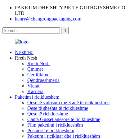
PAKETIM DHE SHTYPJE TE GJITHGJYSHME CO,
LTD
henry@changrongpackaging.com
Në shtëpi
Rreth Nesh
Rreth Nesh
Çmimet
Certifikimet
Qëndrueshmëria
Vlerat
Karriera
Paketim i riciklueshëm
Qese të vulosura me 3 anë të riciklueshme
Qese të sheshta të riciklueshme
Qese të riciklueshme
Çanta Gusset anësore të riciklueshme
Film paketimi i riciklueshëm
Postuesit e riciklueshëm
Paketim i ricikluar dhe i riciklueshëm