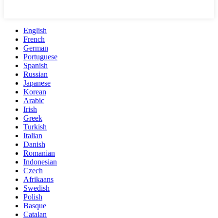
English
French
German
Portuguese
Spanish
Russian
Japanese
Korean
Arabic
Irish
Greek
Turkish
Italian
Danish
Romanian
Indonesian
Czech
Afrikaans
Swedish
Polish
Basque
Catalan