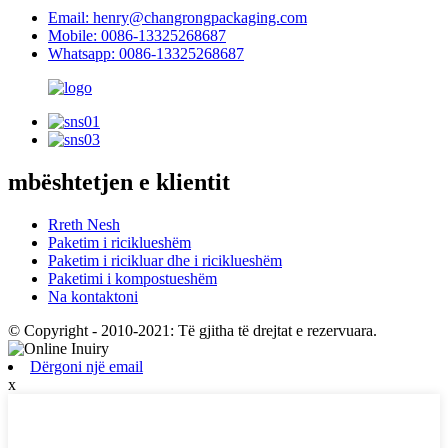
Email: henry@changrongpackaging.com
Mobile: 0086-13325268687
Whatsapp: 0086-13325268687
mbështetjen e klientit
Rreth Nesh
Paketim i riciklueshëm
Paketim i ricikluar dhe i riciklueshëm
Paketimi i kompostueshëm
Na kontaktoni
© Copyright - 2010-2021: Të gjitha të drejtat e rezervuara.
Dërgoni një email
x