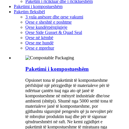
Paketim i ricikluar dhe i riciklueshëm
Paketimi i kompostueshëm
Paketim fleksibël
3 vula anësore dhe qese vakumi
Qese e sheshtë e poshtme
Qese kundërpërgjigjeje
Qese Side Gusset & Quad Seal
Qese në këmbë
Qese me hundë
Qese e mprehur
Paketimi i kompostueshëm
Opsionet tona të paketimit të kompostueshme
përfshijnë një përzgjedhje të materialeve për të
ndërtuar çantën tuaj nga ato që janë të
kompostueshme në mënyrë industriale dhe/ose
ambienti (shtëpi). Shumë nga 5000 seritë tona të
materialeve janë të kompostueshme, por
gjithashtu sigurojnë pengesën që ju nevojitet për
të mbrojtur produktin tuaj dhe për të siguruar
qëndrueshmëri në raft. Ne kemi zgjidhjet e
paketimit të kompostueshme të miratuara nga