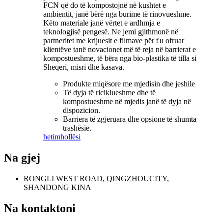
FCN që do të kompostojnë në kushtet e
ambientit, janë bërë nga burime të rinovueshme.
Këto materiale janë vërtet e ardhmja e
teknologjisë pengesë. Ne jemi gjithmonë në
partneritet me krijuesit e filmave për t'u ofruar
klientëve tanë novacionet më të reja në barrierat e
kompostueshme, të bëra nga bio-plastika të tilla si
Sheqeri, misri dhe kasava.
Produkte miqësore me mjedisin dhe jeshile
Të dyja të riciklueshme dhe të
kompostueshme në mjedis janë të dyja në
dispozicion.
Barriera të zgjeruara dhe opsione të shumta
trashësie.
hetim
hollësi
Na gjej
RONGLI WEST ROAD, QINGZHOUCITY,
SHANDONG KINA
Na kontaktoni