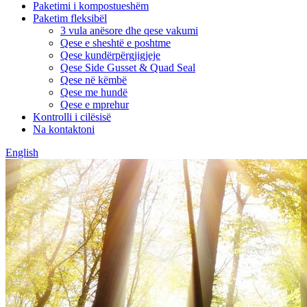
Paketimi i kompostueshëm
Paketim fleksibël
3 vula anësore dhe qese vakumi
Qese e sheshtë e poshtme
Qese kundërpërgjigjeje
Qese Side Gusset & Quad Seal
Qese në këmbë
Qese me hundë
Qese e mprehur
Kontrolli i cilësisë
Na kontaktoni
English