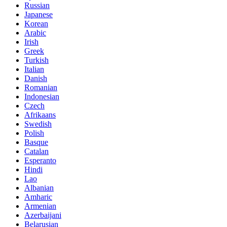
Russian
Japanese
Korean
Arabic
Irish
Greek
Turkish
Italian
Danish
Romanian
Indonesian
Czech
Afrikaans
Swedish
Polish
Basque
Catalan
Esperanto
Hindi
Lao
Albanian
Amharic
Armenian
Azerbaijani
Belarusian