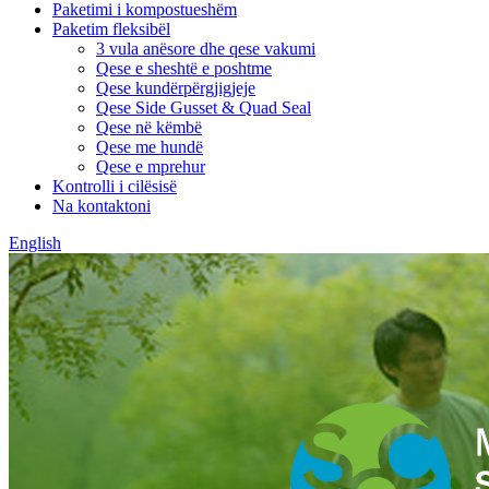
Paketimi i kompostueshëm
Paketim fleksibël
3 vula anësore dhe qese vakumi
Qese e sheshtë e poshtme
Qese kundërpërgjigjeje
Qese Side Gusset & Quad Seal
Qese në këmbë
Qese me hundë
Qese e mprehur
Kontrolli i cilësisë
Na kontaktoni
English