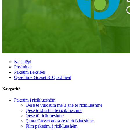
Në shtëpi
Produktet
Paketim fleksibël
Qese Side Gusset & Quad Seal
Kategoritë
Paketim i riciklueshëm
Qese të vulosura me 3 anë të riciklueshme
Qese të sheshta të riciklueshme
Qese të riciklueshme
Çanta Gusset anësore të riciklueshme
Film paketimi i riciklueshëm