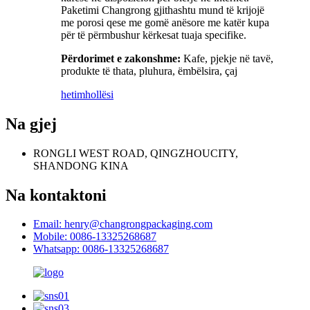
Paketimi Changrong gjithashtu mund të krijojë
me porosi qese me gomë anësore me katër kupa
për të përmbushur kërkesat tuaja specifike.
Përdorimet e zakonshme:
Kafe, pjekje në tavë,
produkte të thata, pluhura, ëmbëlsira, çaj
hetim
hollësi
Na gjej
RONGLI WEST ROAD, QINGZHOUCITY,
SHANDONG KINA
Na kontaktoni
Email: henry@changrongpackaging.com
Mobile: 0086-13325268687
Whatsapp: 0086-13325268687