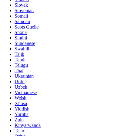
Slovak
Slovenian
Somali
Samoan
Scots Gaelic
Shona
Sindhi
Sundanese
Swahili
Tajik
Tamil
Telugu
Thai
Ukrainian
Urdu
Uzbek
Vietnamese
Welsh
Xhosa
Yiddish
Yoruba
Zulu
Kinyarwanda
Tatar