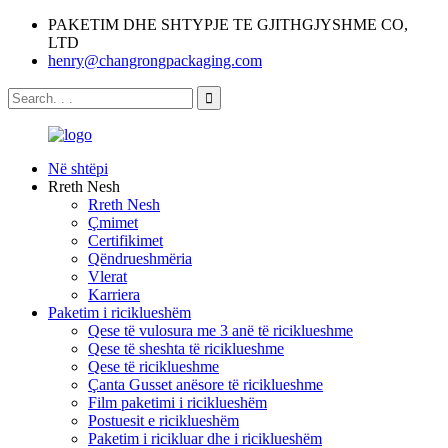
PAKETIM DHE SHTYPJE TE GJITHGJYSHME CO,
LTD
henry@changrongpackaging.com
Në shtëpi
Rreth Nesh
Rreth Nesh
Çmimet
Certifikimet
Qëndrueshmëria
Vlerat
Karriera
Paketim i riciklueshëm
Qese të vulosura me 3 anë të riciklueshme
Qese të sheshta të riciklueshme
Qese të riciklueshme
Çanta Gusset anësore të riciklueshme
Film paketimi i riciklueshëm
Postuesit e riciklueshëm
Paketim i ricikluar dhe i riciklueshëm