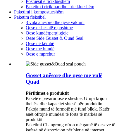
Postuesit e riciklueshëm
Paketim i ricikluar dhe i riciklueshëm
Paketimi i kompostueshëm
Paketim fleksibël
3 vula anësore dhe qese vakumi
Qese e sheshtë e poshtme
Qese kundërpërgjigjeje
Qese Side Gusset & Quad Seal
Qese në këmbë
Qese me hundë
Qese e mprehur
Gosset anësore dhe qese me vulë
Quad
Përfitimet e produktit
Paketë e pavarur ose e sheshtë. Grupi krijon
thellësi dhe kapacitet shtesë për produktin.
Pakoja mund të formojë një fund bllok. Katër
anët ofrojnë mundësi të forta të markës së
produktit.
Paketimi Changrong ofron një gamë të qeseve të
kafesë në dispozicion për blerje në internet.