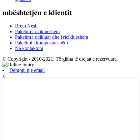
mbështetjen e klientit
Rreth Nesh
Paketim i riciklueshëm
Paketim i ricikluar dhe i riciklueshëm
Paketimi i kompostueshëm
Na kontaktoni
© Copyright - 2010-2021: Të gjitha të drejtat e rezervuara.
Dërgoni një email
x