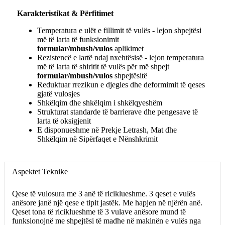
Karakteristikat & Përfitimet
Temperatura e ulët e fillimit të vulës - lejon shpejtësi
më të larta të funksionimit
formular/mbush/vulos
aplikimet
Rezistencë e lartë ndaj nxehtësisë - lejon temperatura
më të larta të shiritit të vulës për më shpejt
formular/mbush/vulos
shpejtësitë
Reduktuar rrezikun e djegies dhe deformimit të qeses
gjatë vulosjes
Shkëlqim dhe shkëlqim i shkëlqyeshëm
Strukturat standarde të barrierave dhe pengesave të
larta të oksigjenit
E disponueshme në Prekje Letrash, Mat dhe
Shkëlqim në Sipërfaqet e Nënshkrimit
Aspektet Teknike
Qese të vulosura me 3 anë të riciklueshme. 3 qeset e vulës
anësore janë një qese e tipit jastëk. Me hapjen në njërën anë.
Qeset tona të riciklueshme të 3 vulave anësore mund të
funksionojnë me shpejtësi të madhe në makinën e vulës nga