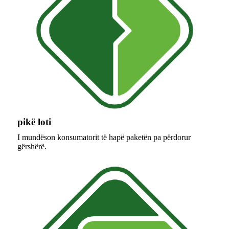
pikë loti
I mundëson konsumatorit të hapë paketën pa përdorur
gërshërë.