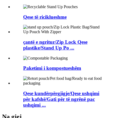
Qese të riciklueshme
çantë e ngritur/Zip Lock Qese
plastike/Stand Up Po ...
Paketimi i kompostueshëm
Qese kundërpërgjigje/Qese ushqimi
për kafshë/Gati për të ngrënë pac
ushqimi ...
Na gjej