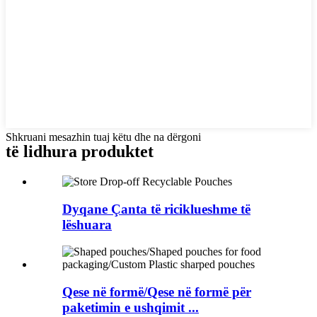
Shkruani mesazhin tuaj këtu dhe na dërgoni
të lidhura
produktet
Dyqane Çanta të riciklueshme të
lëshuara
Qese në formë/Qese në formë për
paketimin e ushqimit ...