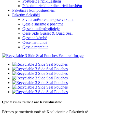
Postuesit e riciklueshëm
Paketim i ricikluar dhe i riciklueshëm
Paketimi i kompostueshëm
Paketim fleksibël
3 vula anësore dhe qese vakumi
Qese e sheshtë e poshtme
Qese kundërpërgjigjeje
Qese Side Gusset & Quad Seal
Qese në këmbë
Qese me hundë
Qese e mprehur
Qese të vulosura me 3 anë të riciklueshme
Përmes partneritetit tonë në Koalicionin e Paketimit të