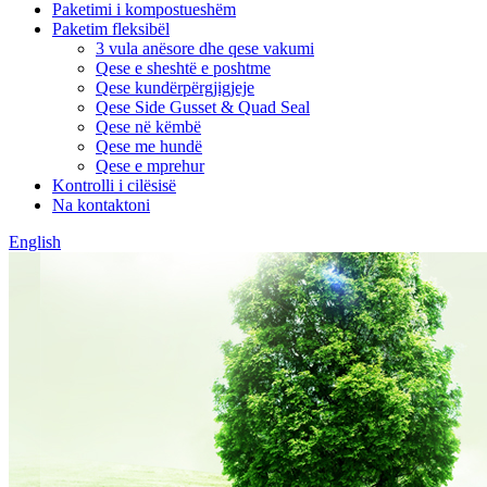
Paketimi i kompostueshëm
Paketim fleksibël
3 vula anësore dhe qese vakumi
Qese e sheshtë e poshtme
Qese kundërpërgjigjeje
Qese Side Gusset & Quad Seal
Qese në këmbë
Qese me hundë
Qese e mprehur
Kontrolli i cilësisë
Na kontaktoni
English