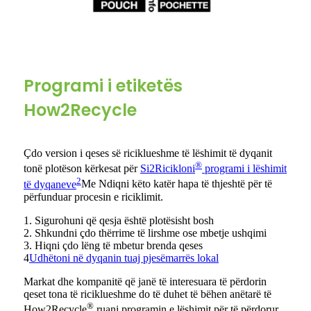
Programi i etiketës
How2Recycle
Çdo version i qeses së riciklueshme të lëshimit të dyqanit
®
tonë plotëson kërkesat për
Si2Ricikloni
programi i lëshimit
2
të dyqaneve
Me Ndiqni këto katër hapa të thjeshtë për të
përfunduar procesin e riciklimit.
1. Sigurohuni që qesja është plotësisht bosh
2. Shkundni çdo thërrime të lirshme ose mbetje ushqimi
3. Hiqni çdo lëng të mbetur brenda qeses
4
Udhëtoni në dyqanin tuaj pjesëmarrës lokal
Markat dhe kompanitë që janë të interesuara të përdorin
qeset tona të riciklueshme do të duhet të bëhen anëtarë të
®
How2Recycle
ruani programin e lëshimit për të përdorur