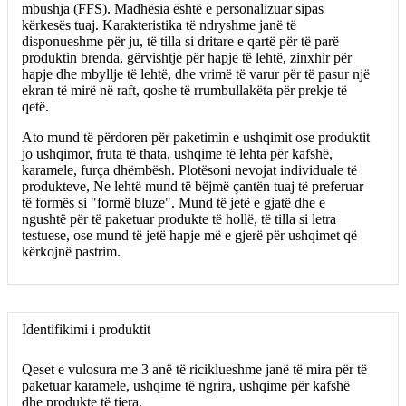
mbushja (FFS). Madhësia është e personalizuar sipas
kërkesës tuaj. Karakteristika të ndryshme janë të
disponueshme për ju, të tilla si dritare e qartë për të parë
produktin brenda, gërvishtje për hapje të lehtë, zinxhir për
hapje dhe mbyllje të lehtë, dhe vrimë të varur për të pasur një
ekran të mirë në raft, qoshe të rrumbullakëta për prekje të
qetë.
Ato mund të përdoren për paketimin e ushqimit ose produktit
jo ushqimor, fruta të thata, ushqime të lehta për kafshë,
karamele, furça dhëmbësh. Plotësoni nevojat individuale të
produkteve, Ne lehtë mund të bëjmë çantën tuaj të preferuar
të formës si "formë bluze". Mund të jetë e gjatë dhe e
ngushtë për të paketuar produkte të hollë, të tilla si letra
testuese, ose mund të jetë hapje më e gjerë për ushqimet që
kërkojnë pastrim.
Identifikimi i produktit
Qeset e vulosura me 3 anë të riciklueshme janë të mira për të
paketuar karamele, ushqime të ngrira, ushqime për kafshë
dhe produkte të tjera.