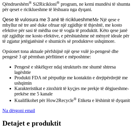
®
®
Qëndrueshëm
Si2Ricikloni
program, ne kemi mundësi të shumta
për qeset e riciklueshme të lëshuara nga dyqani.
Qese të vulosura me 3 anë të riciklueshme
Me Një qese e
mbyllur në tre anë duke ofruar një zgjidhje të thjeshtë, me kosto
efektive për sasi të mëdha ose të vogla të produktit. Këto qese janë
një zgjidhje me kosto efektive, e përshtatshme në mënyrë ideale për
të zgjatur jetëgjatësinë e shumicës së produkteve ushqimore.
Opsionet tona aktuale përfshijnë një qese vulë jo-pengesë dhe
pengesë 3 që përmban përfitimet e mëposhtme:
Pengesë e shkëlqyer ndaj strukturës me shumë shtresa
lagështie
Produkti FDA në përputhje me kontaktin e drejtpërdrejtë me
ushqimin
Karakteristikat e zinxhirit të kyçjes me prekje të dëgjueshme-
prekëse me 5 kanale
®
Kualifikohet për How2Recycle
Etiketa e lëshimit të dyqanit
Na dërgoni email
Detajet e produktit