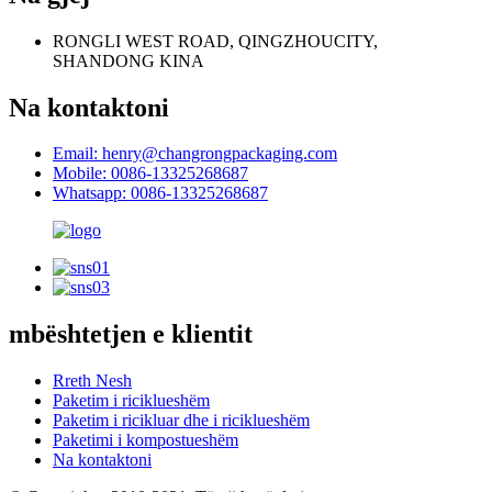
RONGLI WEST ROAD, QINGZHOUCITY,
SHANDONG KINA
Na kontaktoni
Email: henry@changrongpackaging.com
Mobile: 0086-13325268687
Whatsapp: 0086-13325268687
mbështetjen e klientit
Rreth Nesh
Paketim i riciklueshëm
Paketim i ricikluar dhe i riciklueshëm
Paketimi i kompostueshëm
Na kontaktoni