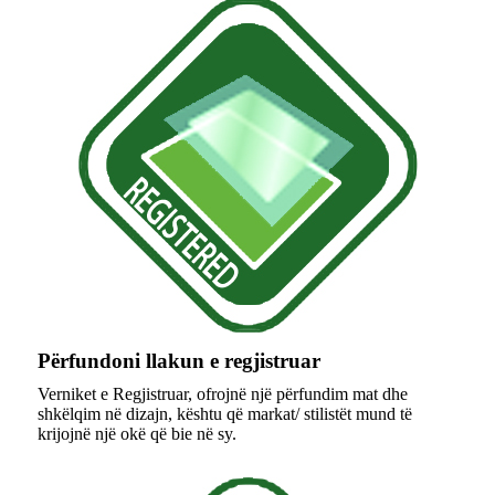
Përfundoni llakun e regjistruar
Verniket e Regjistruar, ofrojnë një përfundim mat dhe
shkëlqim në dizajn, kështu që markat/ stilistët mund të
krijojnë një okë që bie në sy.