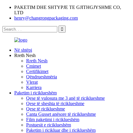
PAKETIM DHE SHTYPJE TE GJITHGJYSHME CO,
LTD
henry@changrongpackaging.com
Në shtëpi
Rreth Nesh
Rreth Nesh
Çmimet
Certifikimet
Qëndrueshmëria
Vlerat
Karriera
Paketim i riciklueshëm
Qese të vulosura me 3 anë të riciklueshme
Qese të sheshta të riciklueshme
Qese të riciklueshme
Çanta Gusset anësore të riciklueshme
Film paketimi i riciklueshëm
Postuesit e riciklueshëm
Paketim i ricikluar dhe i riciklueshëm