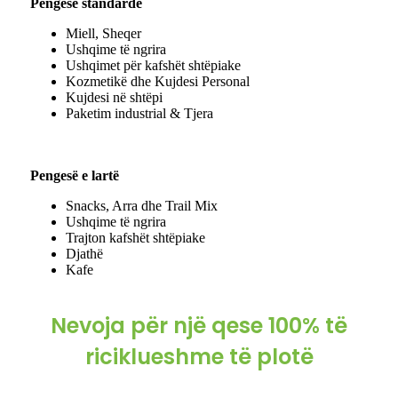
Pengesë standarde
Miell, Sheqer
Ushqime të ngrira
Ushqimet për kafshët shtëpiake
Kozmetikë dhe Kujdesi Personal
Kujdesi në shtëpi
Paketim industrial & Tjera
Pengesë e lartë
Snacks, Arra dhe Trail Mix
Ushqime të ngrira
Trajton kafshët shtëpiake
Djathë
Kafe
Nevoja për një qese 100% të
riciklueshme të plotë