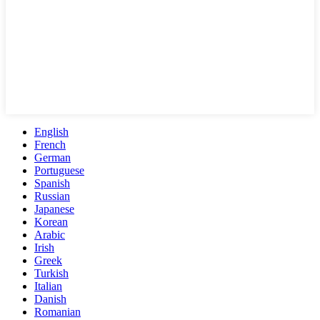
English
French
German
Portuguese
Spanish
Russian
Japanese
Korean
Arabic
Irish
Greek
Turkish
Italian
Danish
Romanian