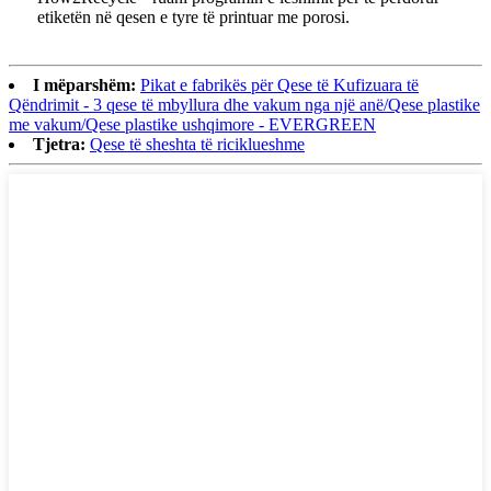
etiketën në qesen e tyre të printuar me porosi.
I mëparshëm:
Pikat e fabrikës për Qese të Kufizuara të
Qëndrimit - 3 qese të mbyllura dhe vakum nga një anë/Qese plastike
me vakum/Qese plastike ushqimore - EVERGREEN
Tjetra:
Qese të sheshta të riciklueshme