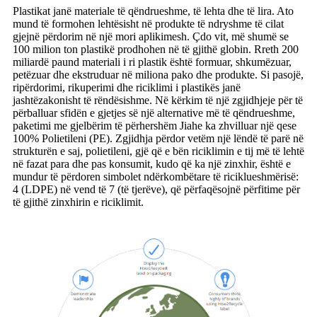
Plastikat janë materiale të qëndrueshme, të lehta dhe të lira. Ato
mund të formohen lehtësisht në produkte të ndryshme të cilat
gjejnë përdorim në një mori aplikimesh. Çdo vit, më shumë se
100 milion ton plastikë prodhohen në të gjithë globin. Rreth 200
miliardë paund materiali i ri plastik është formuar, shkumëzuar,
petëzuar dhe ekstruduar në miliona pako dhe produkte. Si pasojë,
ripërdorimi, rikuperimi dhe riciklimi i plastikës janë
jashtëzakonisht të rëndësishme. Në kërkim të një zgjidhjeje për të
përballuar sfidën e gjetjes së një alternative më të qëndrueshme,
paketimi me gjelbërim të përhershëm Jiahe ka zhvilluar një qese
100% Polietileni (PE). Zgjidhja përdor vetëm një lëndë të parë në
strukturën e saj, polietileni, gjë që e bën riciklimin e tij më të lehtë
në fazat para dhe pas konsumit, kudo që ka një zinxhir, është e
mundur të përdoren simbolet ndërkombëtare të riciklueshmërisë:
4 (LDPE) në vend të 7 (të tjerëve), që përfaqësojnë përfitime për
të gjithë zinxhirin e riciklimit.