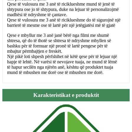
Qese të vulosura me 3 anë të riciklueshme mund të jenë të
shtypura ose jo të shtypura, duke na lejuar të personalizojmë
madhësi të ndryshme të çantave.
Qese të vulosura me 3 anë të riciklueshme do të sigurojnë një
barrierë të mesme ose të lartë për një jetëgjatësi më të gjatë
Qese e mbyllur me 3 anë janë bërë nga filmi me shumë
shtresa, që do të thotë se shtresa të ndryshme mbyllen së
bashku për të formuar një pronë të lartë pengese për të
mbajtur përmbajtjen e freskët.
Një pikë loti shpesh përfshihet në këtë qese për të lejuar një
hapje të lehtë. Në varësi të nevojave tuaja, ne mund të lëmë
të hapur secilën nga njërën anë, kështu që produktet tuaja
mund të mbushen me dorë ose të mbushen me dorë.
Karakteristikat e produktit