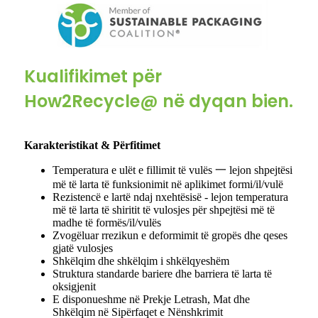
Kualifikimet për
How2Recycle@ në dyqan bien.
Karakteristikat & Përfitimet
Temperatura e ulët e fillimit të vulës 一 lejon shpejtësi
më të larta të funksionimit në aplikimet formi/il/vulë
Rezistencë e lartë ndaj nxehtësisë - lejon temperatura
më të larta të shiritit të vulosjes për shpejtësi më të
madhe të formës/il/vulës
Zvogëluar rrezikun e deformimit të gropës dhe qeses
gjatë vulosjes
Shkëlqim dhe shkëlqim i shkëlqyeshëm
Struktura standarde bariere dhe barriera të larta të
oksigjenit
E disponueshme në Prekje Letrash, Mat dhe
Shkëlqim në Sipërfaqet e Nënshkrimit