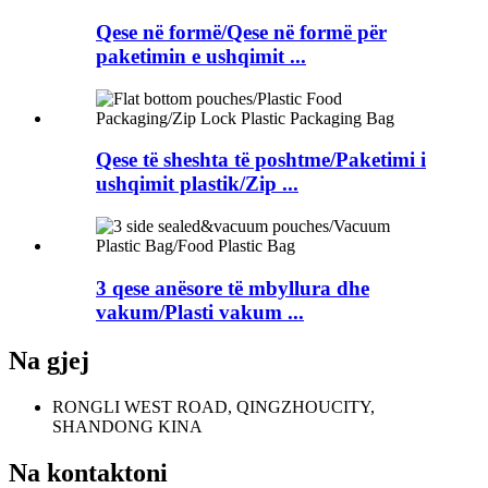
Qese në formë/Qese në formë për
paketimin e ushqimit ...
Qese të sheshta të poshtme/Paketimi i
ushqimit plastik/Zip ...
3 qese anësore të mbyllura dhe
vakum/Plasti vakum ...
Na gjej
RONGLI WEST ROAD, QINGZHOUCITY,
SHANDONG KINA
Na kontaktoni