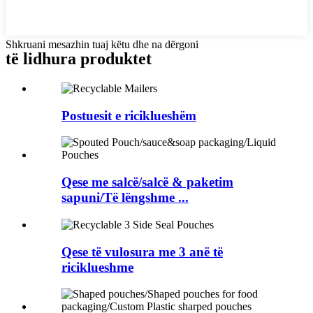
Shkruani mesazhin tuaj këtu dhe na dërgoni
të lidhura
produktet
Postuesit e riciklueshëm
Qese me salcë/salcë & paketim
sapuni/Të lëngshme ...
Qese të vulosura me 3 anë të
riciklueshme