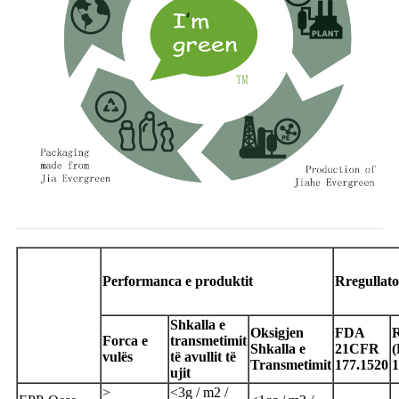
Performanca e produktit
Rregullato
Shkalla e
Oksigjen
FDA
R
Forca e
transmetimit
Shkalla e
21CFR
(
vulës
të avullit të
Transmetimit
177.1520
1
ujit
>
<
3
g / m2 /