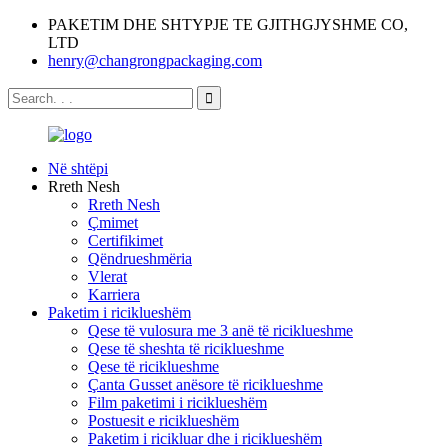
PAKETIM DHE SHTYPJE TE GJITHGJYSHME CO,
LTD
henry@changrongpackaging.com
Në shtëpi
Rreth Nesh
Rreth Nesh
Çmimet
Certifikimet
Qëndrueshmëria
Vlerat
Karriera
Paketim i riciklueshëm
Qese të vulosura me 3 anë të riciklueshme
Qese të sheshta të riciklueshme
Qese të riciklueshme
Çanta Gusset anësore të riciklueshme
Film paketimi i riciklueshëm
Postuesit e riciklueshëm
Paketim i ricikluar dhe i riciklueshëm