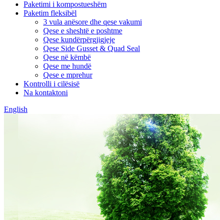
Paketimi i kompostueshëm
Paketim fleksibël
3 vula anësore dhe qese vakumi
Qese e sheshtë e poshtme
Qese kundërpërgjigjeje
Qese Side Gusset & Quad Seal
Qese në këmbë
Qese me hundë
Qese e mprehur
Kontrolli i cilësisë
Na kontaktoni
English