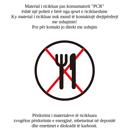
Material i ricikluar pas konsumatorit "PCR"
është një polieti e bërë nga qeset e riciklueshme
Ky material i ricikluar nuk mund të kontaktojë drejtpërdrejt
me ushqimin!
Por për kontakt jo direkt me ushqim
Përdorimi i materialeve të ricikluara
zvogëlon përdorimin e energjisë, mbeturinat në deponitë
dhe emetimet e dioksidit të karbonit.