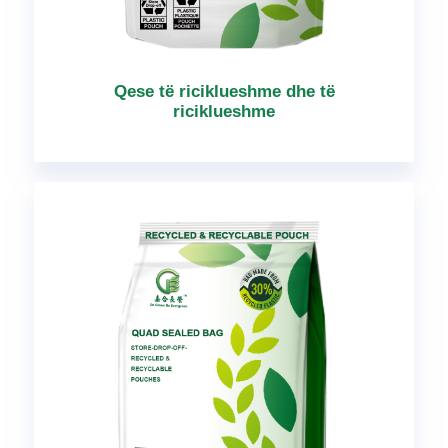
Qese të riciklueshme dhe të
riciklueshme