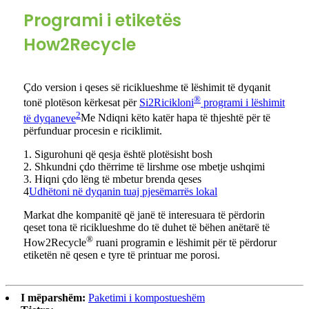
Programi i etiketës
How2Recycle
Çdo version i qeses së riciklueshme të lëshimit të dyqanit
®
tonë plotëson kërkesat për
Si2Ricikloni
programi i lëshimit
2
të dyqaneve
Me Ndiqni këto katër hapa të thjeshtë për të
përfunduar procesin e riciklimit.
1. Sigurohuni që qesja është plotësisht bosh
2. Shkundni çdo thërrime të lirshme ose mbetje ushqimi
3. Hiqni çdo lëng të mbetur brenda qeses
4
Udhëtoni në dyqanin tuaj pjesëmarrës lokal
Markat dhe kompanitë që janë të interesuara të përdorin
qeset tona të riciklueshme do të duhet të bëhen anëtarë të
®
How2Recycle
ruani programin e lëshimit për të përdorur
etiketën në qesen e tyre të printuar me porosi.
I mëparshëm:
Paketimi i kompostueshëm