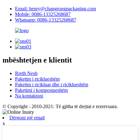
Email: henry@changrongpackaging.com
Mobile: 0086-13325268687
Whatsapp: 0086-13325268687
mbështetjen e klientit
Rreth Nesh
Paketim i riciklueshëm
Paketim i ricikluar dhe i riciklueshëm
Paketimi i kompostueshëm
Na kontaktoni
© Copyright - 2010-2021: Të gjitha të drejtat e rezervuara.
Dërgoni një email
x