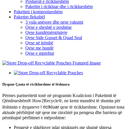
Postuesit e riciklueshëm
Paketim i ricikluar dhe i riciklueshëm
Paketimi i kompostueshëm
Paketim fleksibël
3 vula anësore dhe qese vakumi
Qese e sheshtë e poshtme
Qese kundërpërgjigjeje
Qese Side Gusset & Quad Seal
Qese në këmbë
Qese me hundë
Qese e mprehur
Dyqane Çanta të riciklueshme të lëshuara
Përmes partneritetit tonë në programin Koalicioni i Paketimit të
Qëndrueshëm® How2Recycle®, ne kemi mundësi të shumta për
i ricikluar
lëshimin e dyqaneve
qese të riciklueshme. Opsionet tona
aktuale përfshijnë një qese me zinxhirë pa pengesa dhe barriera që
përmbajnë përfitimet e mëposhtme:
Pengesë e shkëlqyer ndaj strukturës me shumë shtresa