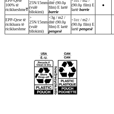
EPP-
Qese
<
1
cc / m2 /
25N/15mm
ditë (
90.0
μ
100% të
(
90.0
μ film)
E
●
(vulë
film)
E lartë
riciklueshme
T
lartë
barrie
bllokimi)
barrie
>
<
3
g / m2 /
EPP-
Qese të
<
1
cc / m2 /
25N/15mm
ditë (
90.0
μ
ricikluara të
(
90.0
μ film)
E
(vulë
film)
E lartë
riciklueshme
lartë
pengesë
bllokimi)
pengesë